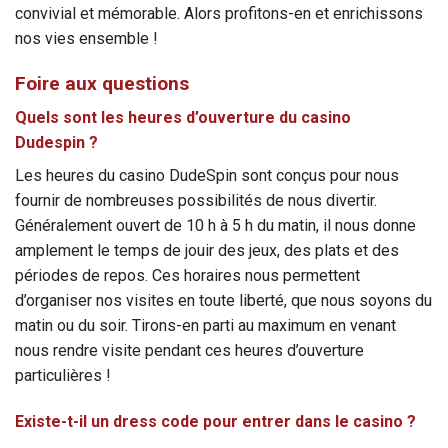
convivial et mémorable. Alors profitons-en et enrichissons
nos vies ensemble !
Foire aux questions
Quels sont les heures d’ouverture du casino
Dudespin ?
Les heures du casino DudeSpin sont conçus pour nous
fournir de nombreuses possibilités de nous divertir.
Généralement ouvert de 10 h à 5 h du matin, il nous donne
amplement le temps de jouir des jeux, des plats et des
périodes de repos. Ces horaires nous permettent
d’organiser nos visites en toute liberté, que nous soyons du
matin ou du soir. Tirons-en parti au maximum en venant
nous rendre visite pendant ces heures d’ouverture
particulières !
Existe-t-il un dress code pour entrer dans le casino ?