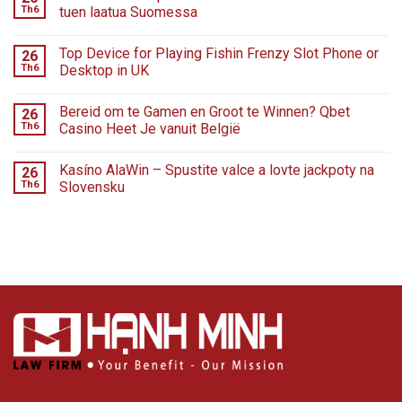
Th6
tuen laatua Suomessa
Top Device for Playing Fishin Frenzy Slot Phone or
26
Th6
Desktop in UK
Bereid om te Gamen en Groot te Winnen? Qbet
26
Th6
Casino Heet Je vanuit België
Kasíno AlaWin – Spustite valce a lovte jackpoty na
26
Th6
Slovensku