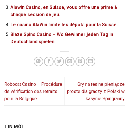
Alawin Casino, en Suisse, vous offre une prime à
chaque session de jeu.
Le casino AlaWin limite les dépôts pour la Suisse.
Blaze Spins Casino – Wo Gewinner jeden Tag in
Deutschland spielen
Robocat Casino – Procédure
Gry na realne pieniądze
de vérification des retraits
proste dla graczy z Polski w
pour la Belgique
kasynie Spingranny
TIN MỚI