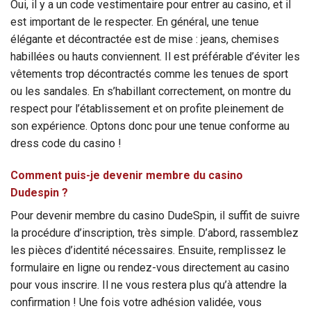
Oui, il y a un code vestimentaire pour entrer au casino, et il
est important de le respecter. En général, une tenue
élégante et décontractée est de mise : jeans, chemises
habillées ou hauts conviennent. Il est préférable d’éviter les
vêtements trop décontractés comme les tenues de sport
ou les sandales. En s’habillant correctement, on montre du
respect pour l’établissement et on profite pleinement de
son expérience. Optons donc pour une tenue conforme au
dress code du casino !
Comment puis-je devenir membre du casino
Dudespin ?
Pour devenir membre du casino DudeSpin, il suffit de suivre
la procédure d’inscription, très simple. D’abord, rassemblez
les pièces d’identité nécessaires. Ensuite, remplissez le
formulaire en ligne ou rendez-vous directement au casino
pour vous inscrire. Il ne vous restera plus qu’à attendre la
confirmation ! Une fois votre adhésion validée, vous