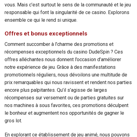
vous. Mais c’est surtout le sens de la communauté et le jeu
responsable qui font la singularité de ce casino. Explorons
ensemble ce qui le rend si unique.
Offres et bonus exceptionnels
Comment succomber à l’charme des promotions et
récompenses exceptionnels du casino DudeSpin ? Ces
offres alléchantes nous donnent l’occasion d’améliorer
notre expérience de jeu. Grâce à des manifestations
promotionnels réguliers, nous dévoilons une multitude de
prix remarquables qui nous ravissent et rendent nos parties
encore plus palpitantes. Qu’il s’agisse de larges
récompenses sur versement ou de parties gratuites sur
nos machines à sous favorites, ces promotions déculpent
le bonheur et augmentent nos opportunités de gagner le
gros lot.
En explorant ce établissement de jeu animé, nous pouvons