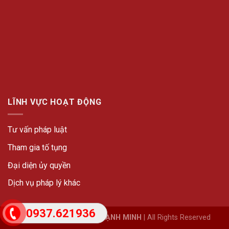
LĨNH VỰC HOẠT ĐỘNG
Tư vấn pháp luật
Tham gia tố tụng
Đại diện ủy quyền
Dịch vụ pháp lý khác
0937.621936
Copyright 2026 ©
LUẬT HẠNH MINH
| All Rights Reserved