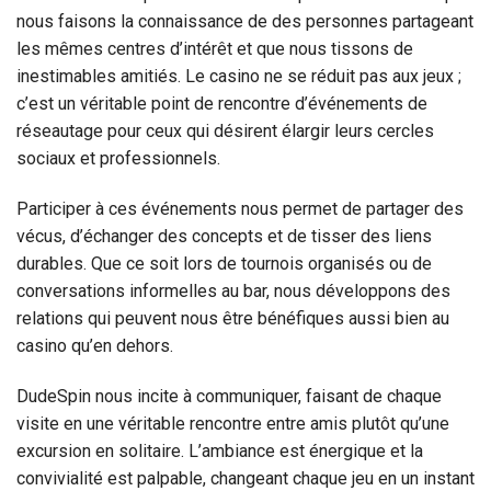
nous faisons la connaissance de des personnes partageant
les mêmes centres d’intérêt et que nous tissons de
inestimables amitiés. Le casino ne se réduit pas aux jeux ;
c’est un véritable point de rencontre d’événements de
réseautage pour ceux qui désirent élargir leurs cercles
sociaux et professionnels.
Participer à ces événements nous permet de partager des
vécus, d’échanger des concepts et de tisser des liens
durables. Que ce soit lors de tournois organisés ou de
conversations informelles au bar, nous développons des
relations qui peuvent nous être bénéfiques aussi bien au
casino qu’en dehors.
DudeSpin nous incite à communiquer, faisant de chaque
visite en une véritable rencontre entre amis plutôt qu’une
excursion en solitaire. L’ambiance est énergique et la
convivialité est palpable, changeant chaque jeu en un instant