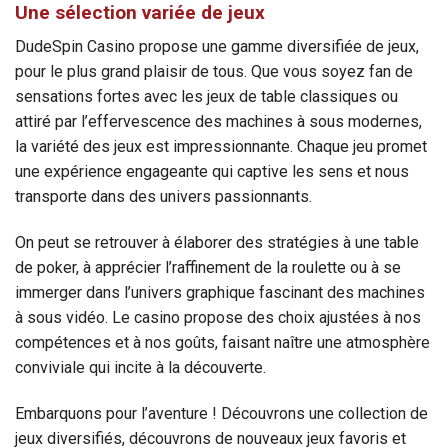
Une sélection variée de jeux
DudeSpin Casino propose une gamme diversifiée de jeux,
pour le plus grand plaisir de tous. Que vous soyez fan de
sensations fortes avec les jeux de table classiques ou
attiré par l’effervescence des machines à sous modernes,
la variété des jeux est impressionnante. Chaque jeu promet
une expérience engageante qui captive les sens et nous
transporte dans des univers passionnants.
On peut se retrouver à élaborer des stratégies à une table
de poker, à apprécier l’raffinement de la roulette ou à se
immerger dans l’univers graphique fascinant des machines
à sous vidéo. Le casino propose des choix ajustées à nos
compétences et à nos goûts, faisant naître une atmosphère
conviviale qui incite à la découverte.
Embarquons pour l’aventure ! Découvrons une collection de
jeux diversifiés, découvrons de nouveaux jeux favoris et