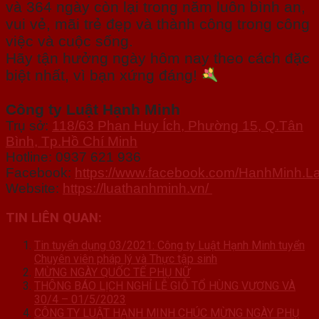
và 364 ngày còn lại trong năm luôn bình an,
vui vẻ, mãi trẻ đẹp và thành công trong công
việc và cuộc sống.
Hãy tận hưởng ngày hôm nay theo cách đặc
biệt nhất, vì bạn xứng đáng!
Công ty Luật Hạnh Minh
Trụ sở:
118/63 Phan Huy Ích, Phường 15, Q.Tân
Bình, Tp.Hồ Chí Minh
Hotline: 0937 621 936
Facebook:
https://www.facebook.com/HanhMinh.L
Website:
https://luathanhminh.vn/
TIN LIÊN QUAN:
Tin tuyển dụng 03/2021: Công ty Luật Hạnh Minh tuyển
Chuyên viên pháp lý và Thực tập sinh
MỪNG NGÀY QUỐC TẾ PHỤ NỮ
THÔNG BÁO LỊCH NGHỈ LỄ GIỖ TỔ HÙNG VƯƠNG VÀ
30/4 – 01/5/2023
CÔNG TY LUẬT HẠNH MINH CHÚC MỪNG NGÀY PHỤ