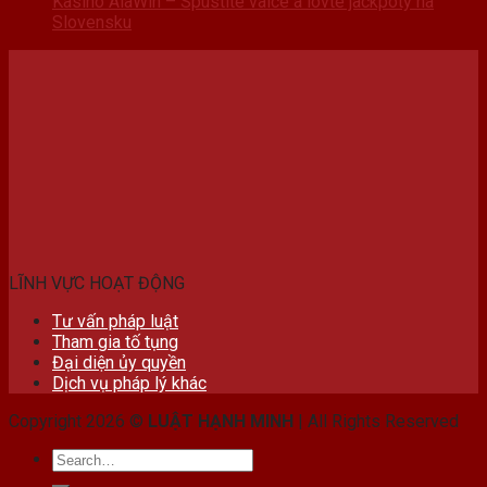
Kasíno AlaWin – Spustite valce a lovte jackpoty na
Slovensku
LĨNH VỰC HOẠT ĐỘNG
Tư vấn pháp luật
Tham gia tố tụng
Đại diện ủy quyền
Dịch vụ pháp lý khác
Copyright 2026 ©
LUẬT HẠNH MINH
| All Rights Reserved