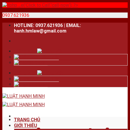
0937.621936
Skip
HOTLINE: 0937.621936 | EMAIL:
to
hanh.hmlaw@gmail.com
content
Tiếng Việt
Tiếng Việt
English
Tiếng Việt
Tiếng Việt
English
TRANG CHỦ
GIỚI THIỆU