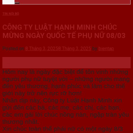
TIN NỘI BỘ
CÔNG TY LUẬT HẠNH MINH CHÚC
MỪNG NGÀY QUỐC TẾ PHỤ NỮ 08/03
Posted on
8 Tháng 3, 2025
8 Tháng 3, 2025
by
bientap
08
Th3
Hôm nay là ngày đặc biệt để tôn vinh những
người phụ nữ tuyệt vời – những người mang
đến yêu thương, hạnh phúc và làm cho thế
giới này trở nên rực rỡ hơn!
Nhân dịp này, Công ty Luật Hạnh Minh xin
gửi đến các bà, các mẹ, các chị, các bạn,
các em gái lời chúc nồng nàn, ngập tràn yêu
thương nhất.
Xin chúc toàn thể phái nữ có một ngày 8/3