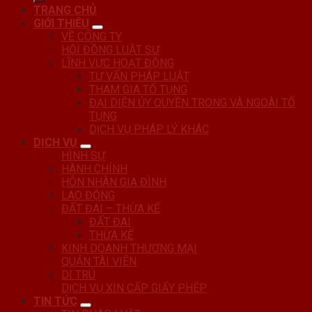
TRANG CHỦ
GIỚI THIỆU
VỀ CÔNG TY
HỘI ĐỒNG LUẬT SƯ
LĨNH VỰC HOẠT ĐỘNG
TƯ VẤN PHÁP LUẬT
THAM GIA TỐ TỤNG
ĐẠI DIỆN ỦY QUYỀN TRONG VÀ NGOÀI TỐ
TỤNG
DỊCH VỤ PHÁP LÝ KHÁC
DỊCH VỤ
HÌNH SỰ
HÀNH CHÍNH
HÔN NHÂN GIA ĐÌNH
LAO ĐỘNG
ĐẤT ĐAI – THỪA KẾ
ĐẤT ĐAI
THỪA KẾ
KINH DOANH THƯƠNG MẠI
QUẢN TÀI VIÊN
DI TRÚ
DỊCH VỤ XIN CẤP GIẤY PHÉP
TIN TỨC