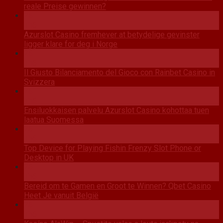
reale Preise gewinnen?
26
Th6
Azurslot Casino fremhever at betydelige gevinster
ligger klare for deg i Norge
26
Th6
Il Giusto Bilanciamento del Gioco con Rainbet Casino in
Svizzera
26
Th6
Ensiluokkaisen palvelu Azurslot Casino kohottaa tuen
laatua Suomessa
26
Th6
Top Device for Playing Fishin Frenzy Slot Phone or
Desktop in UK
26
Th6
Bereid om te Gamen en Groot te Winnen? Qbet Casino
Heet Je vanuit België
26
Th6