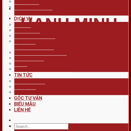
công ty luật
VỀ CÔNG TY
HỘI ĐỒNG LUẬT SƯ
LĨNH VỰC HOẠT ĐỘNG
HẠNH MINH
DỊCH VỤ
HÌNH SỰ
HÀNH CHÍNH
HÔN NHÂN GIA ĐÌNH
LAO ĐỘNG
ĐẤT ĐAI – THỪA KẾ
KINH DOANH THƯƠNG MẠI
QUẢN TÀI VIÊN
DI TRÚ
DỊCH VỤ XIN CẤP GIẤY PHÉP
TIN TỨC
TIN PHÁP LUẬT
TIN NỘI BỘ
TUYỂN DỤNG
GÓC TƯ VẤN
BIỂU MẪU
LIÊN HỆ