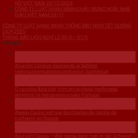
NỮ VIỆT NAM 20/10/2024
CÔNG TY LUẬT HẠNH MINH CHÀO MỪNG NGÀY NHÀ
GIÁO VIỆT NAM 20/11
CÔNG TY LUẬT HẠNH MINH THÔNG BÁO NGHỈ TẾT DƯƠNG
LỊCH 2025
THÔNG BÁO LỊCH NGHỈ LỄ 30/4 – 01/5
TIN MỚI
26
Th6
Azurslot Casinon lisensioitu ja laillinen
vaatimustenmukaisuustarkastus Suomessa
26
Th6
O cassino Azurslot, com privacidade melhorada,
aprimora os mecanismos para Portugal.
26
Th6
Alawin Casino est une destination de casino de
confiance en Suisse.
26
Th6
Azurslot Casino – Wie genau kann man in der Schweiz