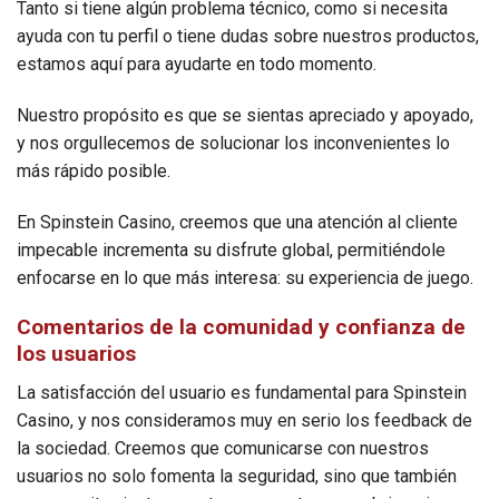
Tanto si tiene algún problema técnico, como si necesita
ayuda con tu perfil o tiene dudas sobre nuestros productos,
estamos aquí para ayudarte en todo momento.
Nuestro propósito es que se sientas apreciado y apoyado,
y nos orgullecemos de solucionar los inconvenientes lo
más rápido posible.
En Spinstein Casino, creemos que una atención al cliente
impecable incrementa su disfrute global, permitiéndole
enfocarse en lo que más interesa: su experiencia de juego.
Comentarios de la comunidad y confianza de
los usuarios
La satisfacción del usuario es fundamental para Spinstein
Casino, y nos consideramos muy en serio los feedback de
la sociedad. Creemos que comunicarse con nuestros
usuarios no solo fomenta la seguridad, sino que también