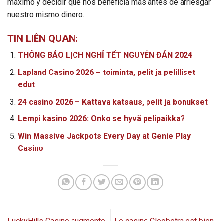
máximo y decidir qué nos beneficia más antes de arriesgar
nuestro mismo dinero.
TIN LIÊN QUAN:
THÔNG BÁO LỊCH NGHỈ TẾT NGUYÊN ĐÁN 2024
Lapland Casino 2026 – toiminta, pelit ja pelilliset
edut
24 casino 2026 – Kattava katsaus, pelit ja bonukset
Lempi kasino 2026: Onko se hyvä pelipaikka?
Win Massive Jackpots Every Day at Genie Play
Casino
LuckyHills Casino augmente
Le casino Cleobetra est bien