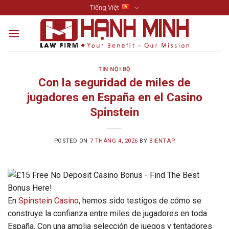
Skip
Tiếng Việt
to
content
TIN NỘI BỘ
Con la seguridad de miles de
jugadores en España en el Casino
Spinstein
POSTED ON
7 THÁNG 4, 2026
BY
BIENTAP
En
Spinstein Casino
, hemos sido testigos de cómo se
construye la confianza entre miles de jugadores en toda
España. Con una amplia selección de juegos y tentadores