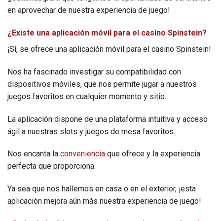
en aprovechar de nuestra experiencia de juego!
¿Existe una aplicación móvil para el casino Spinstein?
¡Sí, se ofrece una aplicación móvil para el casino Spinstein!
Nos ha fascinado investigar su compatibilidad con
dispositivos móviles, que nos permite jugar a nuestros
juegos favoritos en cualquier momento y sitio.
La aplicación dispone de una plataforma intuitiva y acceso
ágil a nuestras slots y juegos de mesa favoritos.
Nos encanta la
conveniencia
que ofrece y la experiencia
perfecta que proporciona.
Ya sea que nos hallemos en casa o en el exterior, ¡esta
aplicación mejora aún más nuestra experiencia de juego!