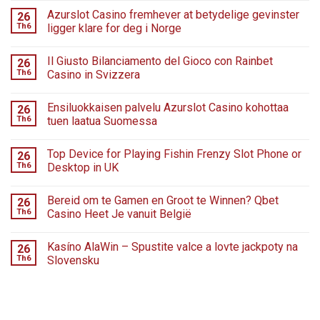
Azurslot Casino fremhever at betydelige gevinster
26
Th6
ligger klare for deg i Norge
Il Giusto Bilanciamento del Gioco con Rainbet
26
Th6
Casino in Svizzera
Ensiluokkaisen palvelu Azurslot Casino kohottaa
26
Th6
tuen laatua Suomessa
Top Device for Playing Fishin Frenzy Slot Phone or
26
Th6
Desktop in UK
Bereid om te Gamen en Groot te Winnen? Qbet
26
Th6
Casino Heet Je vanuit België
Kasíno AlaWin – Spustite valce a lovte jackpoty na
26
Th6
Slovensku