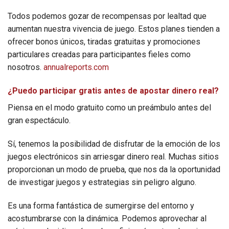
Todos podemos gozar de recompensas por lealtad que
aumentan nuestra vivencia de juego. Estos planes tienden a
ofrecer bonos únicos, tiradas gratuitas y promociones
particulares creadas para participantes fieles como
nosotros.
annualreports.com
¿Puedo participar gratis antes de apostar dinero real?
Piensa en el modo gratuito como un preámbulo antes del
gran espectáculo.
Sí, tenemos la posibilidad de disfrutar de la emoción de los
juegos electrónicos sin arriesgar dinero real. Muchas sitios
proporcionan un modo de prueba, que nos da la oportunidad
de investigar juegos y estrategias sin peligro alguno.
Es una forma fantástica de sumergirse del entorno y
acostumbrarse con la dinámica. Podemos aprovechar al