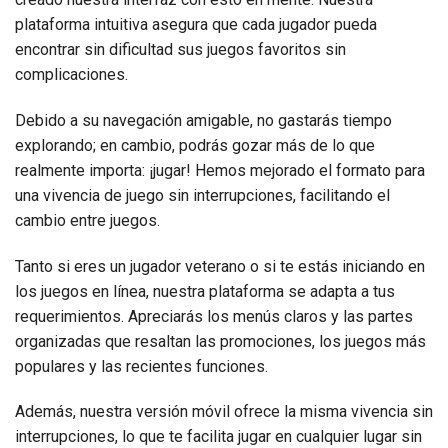
plataforma intuitiva asegura que cada jugador pueda
encontrar sin dificultad sus juegos favoritos sin
complicaciones.
Debido a su navegación amigable, no gastarás tiempo
explorando; en cambio, podrás gozar más de lo que
realmente importa: ¡jugar! Hemos mejorado el formato para
una vivencia de juego sin interrupciones, facilitando el
cambio entre juegos.
Tanto si eres un jugador veterano o si te estás iniciando en
los juegos en línea, nuestra plataforma se adapta a tus
requerimientos. Apreciarás los menús claros y las partes
organizadas que resaltan las promociones, los juegos más
populares y las recientes funciones.
Además, nuestra versión móvil ofrece la misma vivencia sin
interrupciones, lo que te facilita jugar en cualquier lugar sin