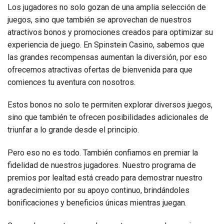
Los jugadores no solo gozan de una amplia selección de
juegos, sino que también se aprovechan de nuestros
atractivos bonos y promociones creados para optimizar su
experiencia de juego. En Spinstein Casino, sabemos que
las grandes recompensas aumentan la diversión, por eso
ofrecemos atractivas ofertas de bienvenida para que
comiences tu aventura con nosotros.
Estos bonos no solo te permiten explorar diversos juegos,
sino que también te ofrecen posibilidades adicionales de
triunfar a lo grande desde el principio.
Pero eso no es todo. También confiamos en premiar la
fidelidad de nuestros jugadores. Nuestro programa de
premios por lealtad está creado para demostrar nuestro
agradecimiento por su apoyo continuo, brindándoles
bonificaciones y beneficios únicas mientras juegan.