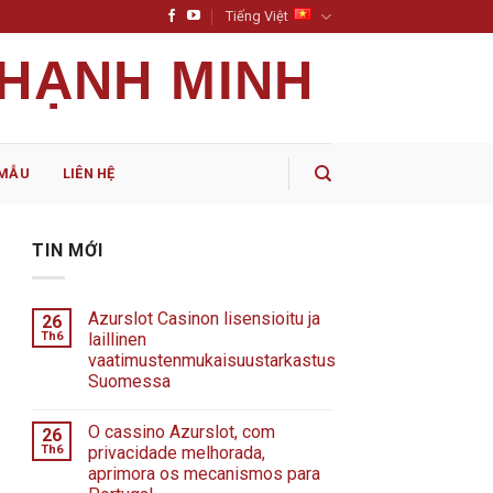
Tiếng Việt
 HẠNH MINH
 MẪU
LIÊN HỆ
TIN MỚI
Azurslot Casinon lisensioitu ja
26
Th6
laillinen
vaatimustenmukaisuustarkastus
Suomessa
O cassino Azurslot, com
26
Th6
privacidade melhorada,
aprimora os mecanismos para