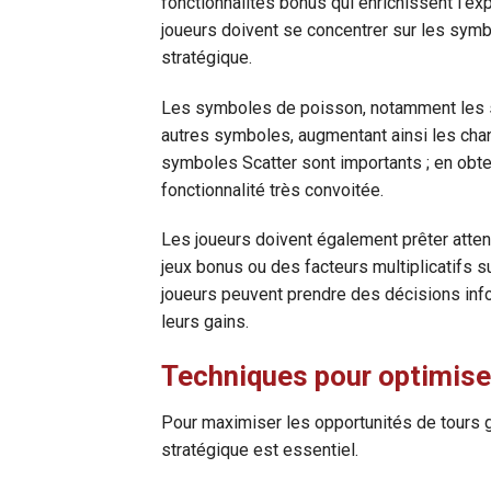
fonctionnalités bonus qui enrichissent l’e
joueurs doivent se concentrer sur les symb
stratégique.
Les symboles de poisson, notamment les sy
autres symboles, augmentant ainsi les cha
symboles Scatter sont importants ; en obten
fonctionnalité très convoitée.
Les joueurs doivent également prêter atte
jeux bonus ou des facteurs multiplicatifs 
joueurs peuvent prendre des décisions inf
leurs gains.
Techniques pour optimiser
Pour maximiser les opportunités de tours gr
stratégique est essentiel.