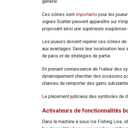
général.
Ces icônes sont
importants
pour les joueur
signes Scatter peuvent apparaître sur n’imp
proposant ainsi une supérieure souplesse
Les joueurs doivent repérer ces icônes de 
aux avantages. Saisir leur localisation leu
de paris et de stratégies de partie.
En prenant connaissance de l’valeur des sy
dynamiquement chercher des occasions pour
chances de remporter des gains substantie
Le placement judicieux des symboles de dis
Activateurs de fonctionnalités 
Dans la machine à sous Ice Fishing Live, i