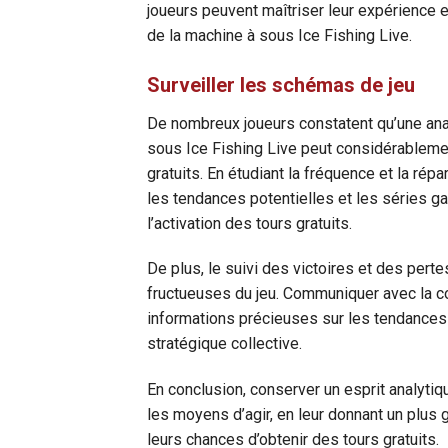
joueurs peuvent maîtriser leur expérience e
de la machine à sous Ice Fishing Live.
Surveiller les schémas de jeu
De nombreux joueurs constatent qu’une an
sous Ice Fishing Live peut considérableme
gratuits. En étudiant la fréquence et la ré
les tendances potentielles et les séries g
l’activation des tours gratuits.
De plus, le suivi des victoires et des pert
fructueuses du jeu. Communiquer avec la 
informations précieuses sur les tendances
stratégique collective.
En conclusion, conserver un esprit analytiq
les moyens d’agir, en leur donnant un plus 
leurs chances d’obtenir des tours gratuits.