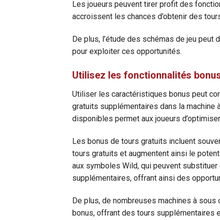
Les joueurs peuvent tirer profit des fonctio
accroissent les chances d’obtenir des tours
De plus, l’étude des schémas de jeu peut 
pour exploiter ces opportunités.
Utilisez les fonctionnalités bonu
Utiliser les caractéristiques bonus peut co
gratuits supplémentaires dans la machine à
disponibles permet aux joueurs d’optimiser
Les bonus de tours gratuits incluent souven
tours gratuits et augmentent ainsi le poten
aux symboles Wild, qui peuvent substitue
supplémentaires, offrant ainsi des opportuni
De plus, de nombreuses machines à sous of
bonus, offrant des tours supplémentaires e