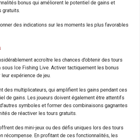
nnalités bonus qui améliorent le potentiel de gains et
 gratuits.
donner des indications sur les moments les plus favorables
s
nsidérablement accroître les chances d’obtenir des tours
 sous Ice Fishing Live. Activer tactiquement les bonus
 leur expérience de jeu.
t des multiplicateurs, qui amplifient les gains pendant ces
tiel de gains. Les joueurs doivent également être attentifs
r d’autres symboles et former des combinaisons gagnantes
tés de réactiver les tours gratuits.
frent des mini-jeux ou des défis uniques lors des tours
n récompense. En profitant de ces fonctionnalités, les