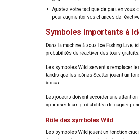
Ajustez votre tactique de pari, en vous c
pour augmenter vos chances de réactiver
Symboles importants à ide
Dans la machine à sous Ice Fishing Live, i
probabilités de réactiver des tours gratuits
Les symboles Wild servent à remplacer les 
tandis que les icônes Scatter jouent un fo
bonus.
Les joueurs doivent accorder une attentio
optimiser leurs probabilités de gagner pend
Rôle des symboles Wild
Les symboles Wild jouent un fonction cruci