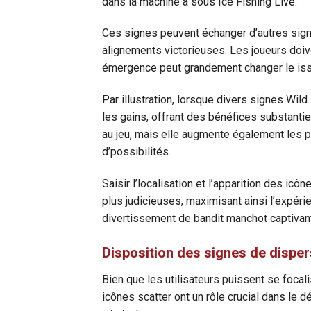
dans la machine à sous Ice Fishing Live.
Ces signes peuvent échanger d’autres signe
alignements victorieuses. Les joueurs doiv
émergence peut grandement changer le issu
Par illustration, lorsque divers signes Wild
les gains, offrant des bénéfices substanti
au jeu, mais elle augmente également les pr
d’possibilités.
Saisir l’localisation et l’apparition des icô
plus judicieuses, maximisant ainsi l’expér
divertissement de bandit manchot captivant
Disposition des signes de disper
Bien que les utilisateurs puissent se focali
icônes scatter ont un rôle crucial dans le d