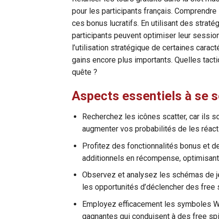
pour les participants français. Comprendre 
ces bonus lucratifs. En utilisant des strat
participants peuvent optimiser leur sessio
l’utilisation stratégique de certaines carac
gains encore plus importants. Quelles tact
quête ?
Aspects essentiels à se s
Recherchez les icônes scatter, car ils s
augmenter vos probabilités de les réacti
Profitez des fonctionnalités bonus et d
additionnels en récompense, optimisant 
Observez et analysez les schémas de je
les opportunités d’déclencher des free 
Employez efficacement les symboles Wil
gagnantes qui conduisent à des free s