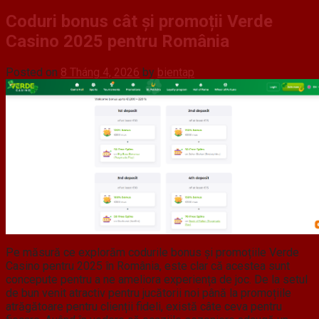
Coduri bonus cât și promoții Verde
Casino 2025 pentru România
Posted on
8 Tháng 4, 2026
by
bientap
Pe măsură ce explorăm codurile bonus și promoțiile Verde
Casino pentru 2025 în România, este clar că acestea sunt
concepute pentru a ne ameliora experiența de joc. De la setul
de bun venit atractiv pentru jucătorii noi până la promoțiile
atrăgătoare pentru clienții fideli, există câte ceva pentru