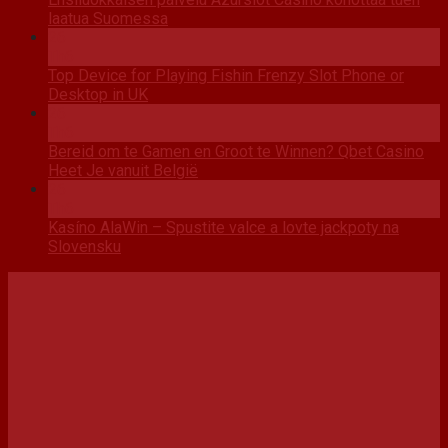
laatua Suomessa
26
Th6
Top Device for Playing Fishin Frenzy Slot Phone or
Desktop in UK
26
Th6
Bereid om te Gamen en Groot te Winnen? Qbet Casino
Heet Je vanuit België
26
Th6
Kasíno AlaWin – Spustite valce a lovte jackpoty na
Slovensku