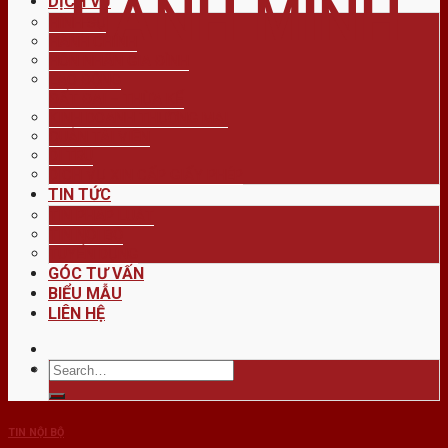
HẠNH MINH
DỊCH VỤ
HÌNH SỰ
HÀNH CHÍNH
HÔN NHÂN GIA ĐÌNH
LAO ĐỘNG
ĐẤT ĐAI – THỪA KẾ
KINH DOANH THƯƠNG MẠI
QUẢN TÀI VIÊN
DI TRÚ
DỊCH VỤ XIN CẤP GIẤY PHÉP
TIN TỨC
TIN PHÁP LUẬT
TIN NỘI BỘ
TUYỂN DỤNG
GÓC TƯ VẤN
BIỂU MẪU
LIÊN HỆ
TIN NỘI BỘ