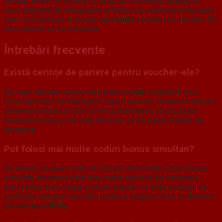
fiecare. Având în vedere că ocaziile sezoniere adaugă un
nivel adițional de entuziasm, ar trebui să examinăm mai atent
cum să maximizăm aceste oportunități pentru jocul nostru. Să
descoperim ce ne așteaptă.
Întrebări frecvente
Există cerințe de pariere pentru voucher-ele?
Da, sunt adesea cerințe de pariere pentru codurile bonus.
Este important să înțelegem acești termeni, deoarece aceștia
determină modul în care avem posibilitatea să accesăm
fondurile bonus și ce este necesar să fie pariat înainte de
retragere.
Pot folosi mai multe coduri bonus simultan?
De obicei, nu avem voie să folosim mai multe coduri bonus
simultan, deoarece cele mai multe cazinourilor limitează
acest lucru la un singur cod per tranzacție. Este esențial să
verificăm termenii specifici pentru a asigura că ne optimizăm
eficient beneficiile.