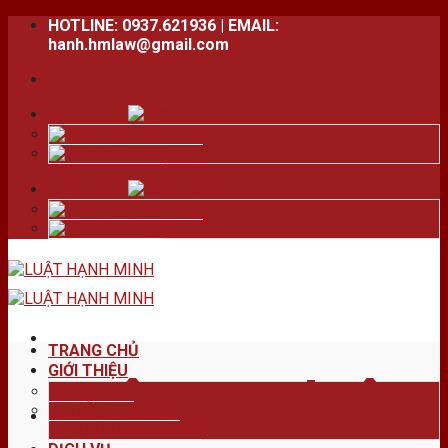
Skip
HOTLINE: 0937.621936 | EMAIL:
to
hanh.hmlaw@gmail.com
content
Tiếng Việt
Tiếng Việt
English
Tiếng Việt
Tiếng Việt
English
TRANG CHỦ
GIỚI THIỆU
công ty luật
VỀ CÔNG TY
HỘI ĐỒNG LUẬT SƯ
LĨNH VỰC HOẠT ĐỘNG