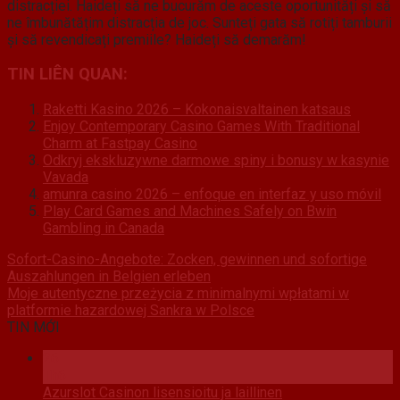
distracției. Haideți să ne bucurăm de aceste oportunități și să
ne îmbunătățim distracția de joc. Sunteți gata să rotiți tamburii
și să revendicați premiile? Haideți să demarăm!
TIN LIÊN QUAN:
Raketti Kasino 2026 – Kokonaisvaltainen katsaus
Enjoy Contemporary Casino Games With Traditional
Charm at Fastpay Casino
Odkryj ekskluzywne darmowe spiny i bonusy w kasynie
Vavada
amunra casino 2026 – enfoque en interfaz y uso móvil
Play Card Games and Machines Safely on Bwin
Gambling in Canada
Sofort-Casino-Angebote: Zocken, gewinnen und sofortige
Auszahlungen in Belgien erleben
Moje autentyczne przeżycia z minimalnymi wpłatami w
platformie hazardowej Sankra w Polsce
TIN MỚI
26
Th6
Azurslot Casinon lisensioitu ja laillinen