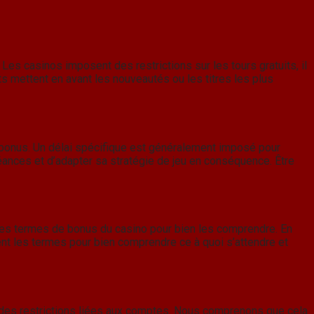
 Les casinos imposent des restrictions sur les tours gratuits, il
ts mettent en avant les nouveautés ou les titres les plus
 de bonus. Un délai spécifique est généralement imposé pour
échéances et d’adapter sa stratégie de jeu en conséquence. Être
 les termes de bonus du casino pour bien les comprendre. En
ement les termes pour bien comprendre ce à quoi s’attendre et
t des restrictions liées aux comptes. Nous comprenons que cela