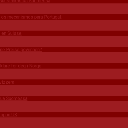
kaisuustarkastus Suomessa
a os mecanismos para Portugal.
 en Suisse.
ale Preise gewinnen?
klare for deg i Norge
Svizzera
aatua Suomessa
top in UK