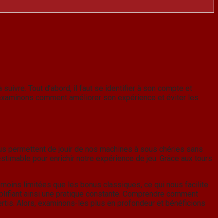
ivre. Tout d’abord, il faut se identifier à son compte et
x, examinons comment améliorer son expérience et éviter les
nous permettent de jouir de nos machines à sous chéries sans
stimable pour enrichir notre expérience de jeu. Grâce aux tours
moins limitées que les bonus classiques, ce qui nous facilite
plifiant ainsi une pratique constante. Comprendre comment
ertis. Alors, examinons-les plus en profondeur et bénéficions