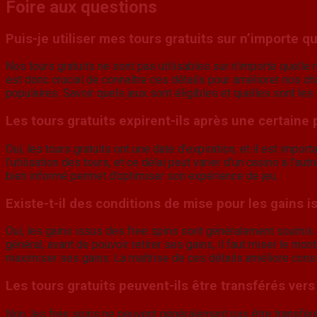
Foire aux questions
Puis-je utiliser mes tours gratuits sur n’importe q
Nos tours gratuits ne sont pas utilisables sur n’importe quelle 
est donc crucial de connaître ces détails pour améliorer nos ch
populaires. Savoir quels jeux sont éligibles et quelles sont les
Les tours gratuits expirent-ils après une certaine 
Oui, les tours gratuits ont une date d’expiration, et il est im
l’utilisation des tours, et ce délai peut varier d’un casino à l’
bien informé permet d’optimiser son expérience de jeu.
Existe-t-il des conditions de mise pour les gains i
Oui, les gains issus des free spins sont généralement soumis 
général, avant de pouvoir retirer ses gains, il faut miser le mo
maximiser ses gains. La maîtrise de ces détails améliore consi
Les tours gratuits peuvent-ils être transférés ver
Non, les free spins ne peuvent généralement pas être transfér