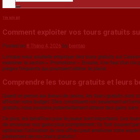
TIN NỘI BỘ
Comment exploiter vos tours gratuits s
Posted on
8 Tháng 4, 2026
by
bientap
Lorsque nous souhaite employer des tours gratuits sur Casinova 
examiner la section « Promotions ». Ensuite, il ne faut d’un cl
pièges fréquents qui pourraient altérer le plaisir.
Comprendre les tours gratuits et leurs 
Quand on pense aux bonus de casino, les tours gratuits sont sou
affecter notre budget. Elles constituent non seulement un form
gratuits, nous pouvons potentiellement obtenir des gains sans 
De plus, les bénéfices pour le joueur sont importants. Les tou
de encaisser nos gains plus promptement. Ils font souvent par
optimiser l’utilisation de ces offres peut améliorer notre expé
pleinement de nos tours gratuits !