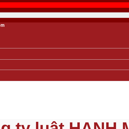
om
g ty luật HẠNH