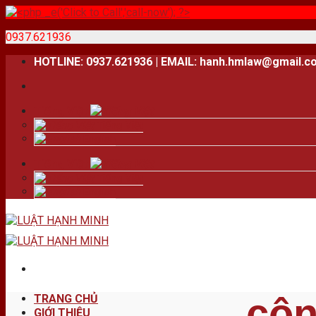
0937.621936
Skip
HOTLINE: 0937.621936 | EMAIL: hanh.hmlaw@gmail.c
to
content
Tiếng Việt
Tiếng Việt
English
Tiếng Việt
Tiếng Việt
English
côn
TRANG CHỦ
GIỚI THIỆU