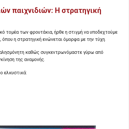
ών παιχνιδιών: Η στρατηγική
ό τομέα των φρουτάκια, ήρθε η στιγμή να υποδεχτούμε
, όπου η στρατηγική ενώνεται όμορφα με την τύχη.
αι αλησμόνητη καθώς συγκεντρωνόμαστε γύρω από
γκίνηση της αναμονής.
σο ελκυστικά: