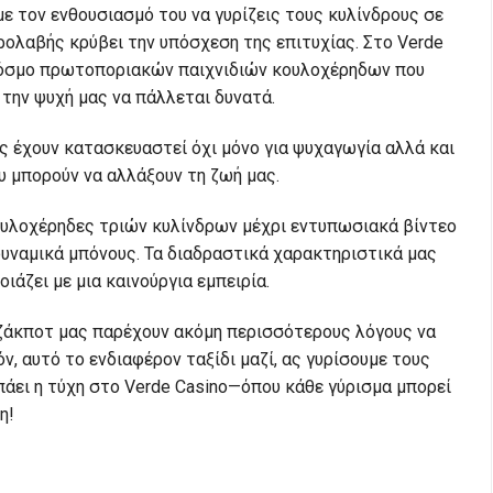
ε τον ενθουσιασμό του να γυρίζεις τους κυλίνδρους σε
ιρολαβής κρύβει την υπόσχεση της επιτυχίας. Στο Verde
 κόσμο πρωτοποριακών παιχνιδιών κουλοχέρηδων που
 την ψυχή μας να πάλλεται δυνατά.
ς έχουν κατασκευαστεί όχι μόνο για ψυχαγωγία αλλά και
υ μπορούν να αλλάξουν τη ζωή μας.
ουλοχέρηδες τριών κυλίνδρων μέχρι εντυπωσιακά βίντεο
δυναμικά μπόνους. Τα διαδραστικά χαρακτηριστικά μας
ιάζει με μια καινούργια εμπειρία.
τζάκποτ μας παρέχουν ακόμη περισσότερους λόγους να
ν, αυτό το ενδιαφέρον ταξίδι μαζί, ας γυρίσουμε τους
άει η τύχη στο Verde Casino—όπου κάθε γύρισμα μπορεί
η!