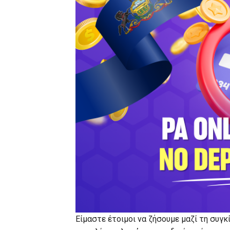
Είμαστε έτοιμοι να ζήσουμε μαζί τη συγκ