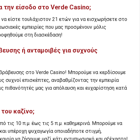
α την είσοδο στο Verde Casino;
ι να είστε τουλάχιστον 21 ετών για να εισχωρήσετε στο
πωσιακές εμπειρίες που μας προσμένουν μόλις
ροφηθούμε στη διασκέδαση!
ευσης ή ανταμοιβές για συχνούς
βράβευσης στο Verde Casino! Μπορούμε να κερδίσουμε
ς συχνοί επισκέπτες, αναβαθμίζοντας την εμπειρία
ις πιθανότητές μας για απόλαυση και ευχαρίστηση κατά
 του καζίνο;
πό τις 10 π.μ. έως τις 5 π.μ. καθημερινά. Μπορούμε να
και υπέροχη ψυχαγωγία οποιαδήποτε στιγμή,
καιρία να ζήσουμε μαζί κάτι εντυπωσιακό και αξέχαστο!