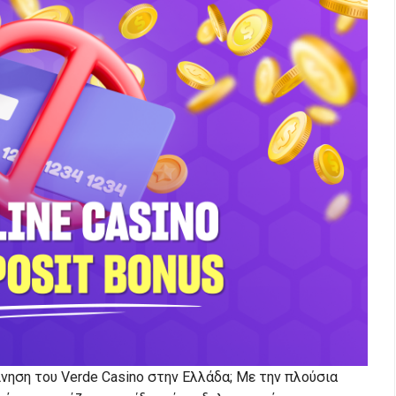
ίνηση του Verde Casino στην Ελλάδα; Με την πλούσια