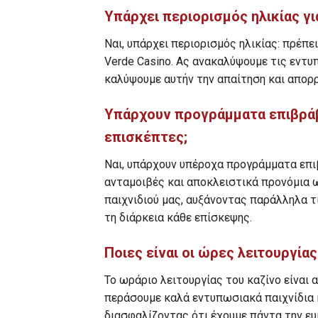
Υπάρχει περιορισμός ηλικίας γι
Ναι, υπάρχει περιορισμός ηλικίας: πρέπε
Verde Casino. Ας ανακαλύψουμε τις εντυ
καλύψουμε αυτήν την απαίτηση και απορ
Υπάρχουν προγράμματα επιβράβ
επισκέπτες;
Ναι, υπάρχουν υπέροχα προγράμματα επι
ανταμοιβές και αποκλειστικά προνόμια ω
παιχνιδιού μας, αυξάνοντας παράλληλα τ
τη διάρκεια κάθε επίσκεψης.
Ποιες είναι οι ώρες λειτουργίας
Το ωράριο λειτουργίας του καζίνο είναι α
περάσουμε καλά εντυπωσιακά παιχνίδια 
διασφαλίζοντας ότι έχουμε πάντα την ευ