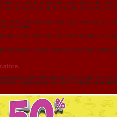
rascurare il compito fondamentale che le autorizzazioni svolgono
 che gli operatori devono rispettare, garantendo trasparenza e res
i.
 delle autorizzazioni garantiscono che i giochi siano imparziali e c
’azzardo stabile.
lli regolari, a aggiuntiva garanzia del conformità delle linee guid
enziate come Spinsy Casino ci permette di fare decisioni informat
ocatore.
e un ambiente di gioco affidabile, possiamo ora esaminare come S
incontriamo una ampia selezione di giochi progettati per soddisfa