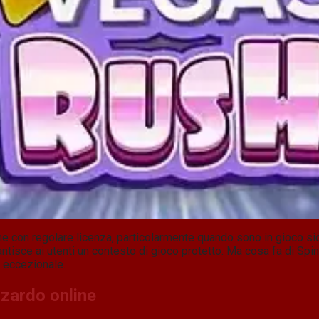
line con regolare licenza, particolarmente quando sono in gioco s
antisce ai utenti un contesto di gioco protetto. Ma cosa fa di Spi
o eccezionale.
zzardo online