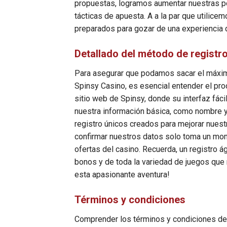
propuestas, logramos aumentar nuestras p
tácticas de apuesta. A a la par que utilic
preparados para gozar de una experiencia de
Detallado del método de registr
Para asegurar que podamos sacar el máxim
Spinsy Casino, es esencial entender el pro
sitio web de Spinsy, donde su interfaz fáci
nuestra información básica, como nombre y
registro únicos creados para mejorar nuest
confirmar nuestros datos solo toma un mo
ofertas del casino. Recuerda, un registro á
bonos y de toda la variedad de juegos que
esta apasionante aventura!
Términos y condiciones
Comprender los términos y condiciones de