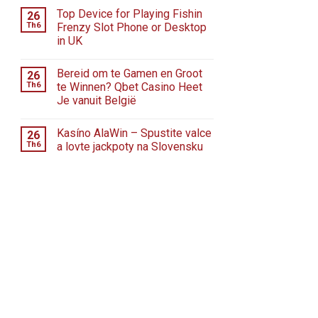
Top Device for Playing Fishin
26
Th6
Frenzy Slot Phone or Desktop
in UK
Bereid om te Gamen en Groot
26
Th6
te Winnen? Qbet Casino Heet
Je vanuit België
Kasíno AlaWin – Spustite valce
26
Th6
a lovte jackpoty na Slovensku