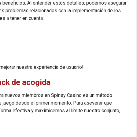
 beneficios. Al entender estos detalles, podemos asegurar
bles problemas relacionados con la implementación de los
es a tener en cuenta:
mejorar nuestra experiencia de usuario!
pack de acogida
ara nuevos miembros en Spinsy Casino es un método
e juego desde el primer momento. Para aseverar que
rma efectiva y maximicemos al límite nuestro conjunto,