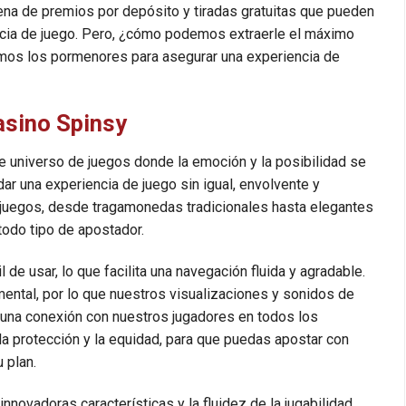
ena de premios por depósito y tiradas gratuitas que pueden
cia de juego. Pero, ¿cómo podemos extraerle el máximo
mos los pormenores para asegurar una experiencia de
asino Spinsy
te universo de juegos donde la emoción y la posibilidad se
dar una experiencia de juego sin igual, envolvente y
e juegos, desde tragamonedas tradicionales hasta elegantes
todo tipo de apostador.
 de usar, lo que facilita una navegación fluida y agradable.
ental, por lo que nuestros visualizaciones y sonidos de
 una conexión con nuestros jugadores en todos los
a protección y la equidad, para que puedas apostar con
 plan.
novadoras características y la fluidez de la jugabilidad