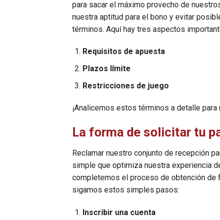
para sacar el máximo provecho de nuestros
nuestra aptitud para el bono y evitar posi
términos. Aquí hay tres aspectos important
Requisitos de apuesta
Plazos límite
Restricciones de juego
¡Analicemos estos términos a detalle para 
La forma de solicitar tu 
Reclamar nuestro conjunto de recepción p
simple que optimiza nuestra experiencia d
completemos el proceso de obtención de fo
sigamos estos simples pasos:
Inscribir una cuenta