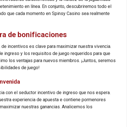
etenimiento en línea. En conjunto, descubriremos todo el
iendo que cada momento en Spinsy Casino sea realmente
ura de bonificaciones
 de incentivos es clave para maximizar nuestra vivencia.
e ingreso y los requisitos de juego requeridos para que
imo los ventajas para nuevos miembros. ¡Juntos, seremos
ibilidades de juego!
envenida
nicia con el seductor incentivo de ingreso que nos espera.
nuestra experiencia de apuesta e contiene pormenores
maximizar nuestras ganancias. Analicemos los