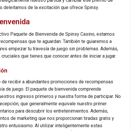
ratégicamente nuestro partida y cambiar ese premio de
os deleitamos de la excitación que ofrece Spinsy.
ienvenida
activo Paquete de Bienvenida de Spinsy Casino, estamos
recompensas que te aguardan. También te guiaremos a
ogres empezar tu travesía de juego sin problemas. Además,
ruciales que tienes que conocer antes de iniciar a jugar.
ión
smo de recibir a abundantes promociones de recompensas
ía de juego. El paquete de bienvenida comprende
estros ingresos primeros y nuestra forma de participar. No
recepción, que generalmente equivale nuestro primer
ntarios para descubrir los entretenimientos. Además,
ntos de marketing que nos proporcionan tiradas gratis y
tro entusiasmo. Al utilizar inteligentemente estas