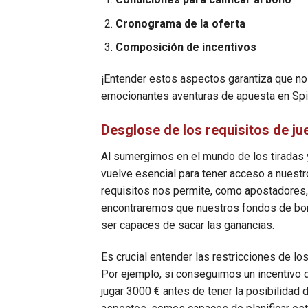
Cronograma de la oferta
Composición de incentivos
¡Entender estos aspectos garantiza que no
emocionantes aventuras de apuesta en Spi
Desglose de los requisitos de ju
Al sumergirnos en el mundo de los tiradas 
vuelve esencial para tener acceso a nuest
requisitos nos permite, como apostadores, 
encontraremos que nuestros fondos de bo
ser capaces de sacar las ganancias.
Es crucial entender las restricciones de lo
Por ejemplo, si conseguimos un incentivo 
jugar 3000 € antes de tener la posibilidad 