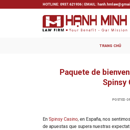
Skip
HOTLINE: 0937.621936 | EMAIL: hanh.hmlaw@gma
to
content
TRANG CHỦ
Paquete de bienven
Spinsy 
POSTED 
En
Spinsy Casino
, en España, nos sentimo
de apuestas que supera nuestras expectati