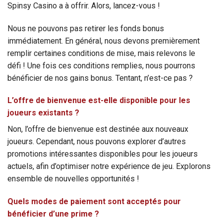
Spinsy Casino a à offrir. Alors, lancez-vous !
Nous ne pouvons pas retirer les fonds bonus
immédiatement. En général, nous devons premièrement
remplir certaines conditions de mise, mais relevons le
défi ! Une fois ces conditions remplies, nous pourrons
bénéficier de nos gains bonus. Tentant, n’est-ce pas ?
L’offre de bienvenue est-elle disponible pour les
joueurs existants ?
Non, l’offre de bienvenue est destinée aux nouveaux
joueurs. Cependant, nous pouvons explorer d’autres
promotions intéressantes disponibles pour les joueurs
actuels, afin d’optimiser notre expérience de jeu. Explorons
ensemble de nouvelles opportunités !
Quels modes de paiement sont acceptés pour
bénéficier d’une prime ?