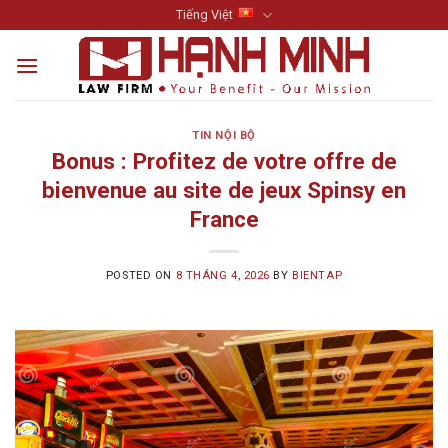
Skip
Tiếng Việt
to
content
TIN NỘI BỘ
Bonus : Profitez de votre offre de
bienvenue au site de jeux Spinsy en
France
POSTED ON
8 THÁNG 4, 2026
BY
BIENTAP