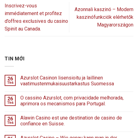
Inscrivez-vous
Azonnali kaszinó – Modern
immédiatement et profitez
kaszinófunkciók elérhetők
d’offres exclusives du casino
Magyarországon
Spinit au Canada.
TIN MỚI
Azurslot Casinon lisensioitu ja laillinen
26
Th6
vaatimustenmukaisuustarkastus Suomessa
O cassino Azurslot, com privacidade melhorada,
26
Th6
aprimora os mecanismos para Portugal.
Alawin Casino est une destination de casino de
26
Th6
confiance en Suisse.
Azurslot Casino – Wie genau kann man in der