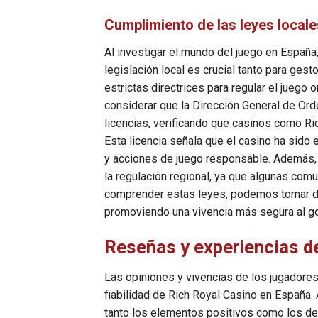
Cumplimiento de las leyes locale
Al investigar el mundo del juego en Españ
legislación local es crucial tanto para ge
estrictas directrices para regular el juego
considerar que la Dirección General de Or
licencias, verificando que casinos como Ric
Esta licencia señala que el casino ha sido
y acciones de juego responsable. Además,
la regulación regional, ya que algunas com
comprender estas leyes, podemos tomar de
promoviendo una vivencia más segura al go
Reseñas y experiencias de
Las opiniones y vivencias de los jugadores
fiabilidad de Rich Royal Casino en España
tanto los elementos positivos como los de