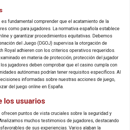
s
a, es fundamental comprender que el acatamiento de la
stores como para jugadores. La normativa española establece
 online y garantizar procedimientos equitativas. Debemos
denación del Juego (DGOJ) supervisa la otorgación de
h Royal adhieren con los criterios operativos requeridos.
 examinado en materia de protección, protección del jugador
 los jugadores deben comprobar que el casino cumpla con
unidades autónomas podrían tener requisitos específicos. Al
cisiones informadas sobre nuestras acciones de juego,
zar del juego online en España.
 los usuarios
 ofrecen puntos de vista cruciales sobre la seguridad y
. Analizamos muchos testimonios de jugadores, destacando
sfavorables de sus experiencias. Varios alaban la