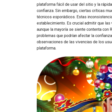
plataforma fácil de usar del sitio y la rápi
confianza. Sin embargo, ciertas críticas m
técnicos esporádicos. Estas inconsistencia
establecimiento. Es crucial admitir que la
aunque la mayoría se siente contenta con Ri
problemas que podrían afectar la confianza
observaciones de las vivencias de los usua
plataforma.