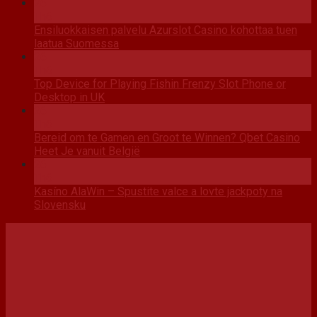
26
Th6
Ensiluokkaisen palvelu Azurslot Casino kohottaa tuen
laatua Suomessa
26
Th6
Top Device for Playing Fishin Frenzy Slot Phone or
Desktop in UK
26
Th6
Bereid om te Gamen en Groot te Winnen? Qbet Casino
Heet Je vanuit België
26
Th6
Kasíno AlaWin – Spustite valce a lovte jackpoty na
Slovensku