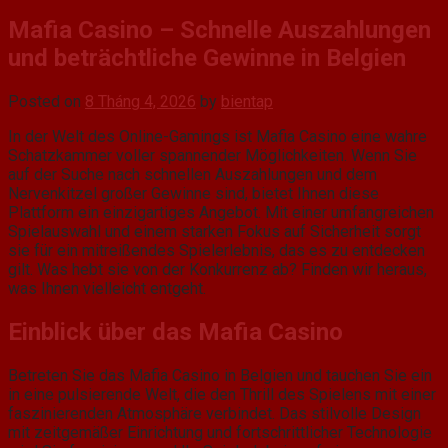
Mafia Casino – Schnelle Auszahlungen
und beträchtliche Gewinne in Belgien
Posted on
8 Tháng 4, 2026
by
bientap
In der Welt des Online-Gamings ist Mafia Casino eine wahre
Schatzkammer voller spannender Möglichkeiten. Wenn Sie
auf der Suche nach schnellen Auszahlungen und dem
Nervenkitzel großer Gewinne sind, bietet Ihnen diese
Plattform ein einzigartiges Angebot. Mit einer umfangreichen
Spielauswahl und einem starken Fokus auf Sicherheit sorgt
sie für ein mitreißendes Spielerlebnis, das es zu entdecken
gilt. Was hebt sie von der Konkurrenz ab? Finden wir heraus,
was Ihnen vielleicht entgeht.
Einblick über das Mafia Casino
Betreten Sie das Mafia Casino in Belgien und tauchen Sie ein
in eine pulsierende Welt, die den Thrill des Spielens mit einer
faszinierenden Atmosphäre verbindet. Das stilvolle Design
mit zeitgemäßer Einrichtung und fortschrittlicher Technologie