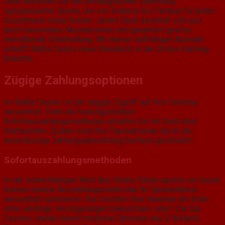
Dann erkunden Sie der umfangreichen Sammlung
spezialisierter Spiele, die von Erlebnis bis Fantasy für jeden
Geschmack etwas bieten. Jedes Spiel zeichnet sich aus
durch besondere Mechanismen und garantiert gewiss
mitreißende Unterhaltung. Mit dieser vielfältigen Auswahl
schafft Mafia Casino neue Standards in der Online-Gaming-
Branche.
Zügige Zahlungsoptionen
Im Mafia Casino ist der zügige Zugriff auf Ihre Gewinne
wesentlich. Dank der bereitgestellten
Sofortauszahlungsmethoden erhalten Sie Ihr Geld ohne
Wartezeiten. Zudem sind Ihre Transaktionen durch die
zuverlässige Zahlungsabwicklung bestens geschützt.
Sofortauszahlungsmethoden
In der schnelllebigen Welt des Online-Glücksspiels von heute
können direkte Auszahlungsmethoden Ihr Spielerlebnis
wesentlich optimieren. Sie möchten Ihre Gewinne am Ende
ohne unnötige Verzögerungen bekommen, oder? Die top
Casinos stellen bereit moderne Optionen wie E-Wallets,