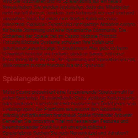
wird Sie faszinieren und Ihr Spielerlebnis auf ein neues
Niveau heben. Sie werden feststellen, dass die Mitarbeiter
nicht nur hilfsbereit, sondern auch technisch versiert sind und
innovative Tools für einen exzellenten Kundenservice
einsetzen. Exklusive Events und einzigartige Aktionen sorgen
für beste Stimmung und eine dynamische Community. Die
Sicherheit der Spieler hat im Casino höchste Priorität.
Fortschrittlichste Systeme schützen Ihre Daten und
garantieren zuverlässige Transaktionen. Hier geht es beim
Gewinnen nicht nur um Fortune, sondern darum, Teil einer
fesselnden Welt zu sein, die Spannung und Innovation vereint.
Willkommen in einer frischen Ära des Spielens!
Spielangebot und -breite
Mafia Casino präsentiert eine faszinierende Spielauswahl für
jeden Spielertyp. Ob mitreißende Slots, zeitlose Kartenspiele
oder packende Live-Dealer-Erlebnisse – hier findet jeder sein
Lieblingsspiel. Die Plattform aktualisiert ihre Bibliothek
ständig und präsentiert brandneue Spiele führender Anbieter.
Genießen Sie innovative Titel mit fesselnden Features und
beeindruckender Grafik für ein unvergleichliches
Spielerlebnis. Suchen Sie nach Nervenkitzel und Variation?