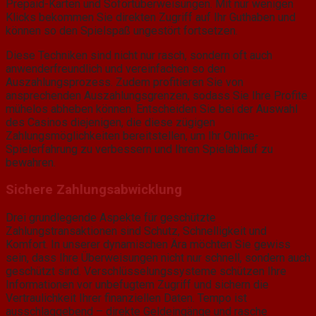
Prepaid-Karten und Sofortüberweisungen. Mit nur wenigen
Klicks bekommen Sie direkten Zugriff auf Ihr Guthaben und
können so den Spielspaß ungestört fortsetzen.
Diese Techniken sind nicht nur rasch, sondern oft auch
anwenderfreundlich und vereinfachen so den
Auszahlungsprozess. Zudem profitieren Sie von
ansprechenden Auszahlungsgrenzen, sodass Sie Ihre Profite
mühelos abheben können. Entscheiden Sie bei der Auswahl
des Casinos diejenigen, die diese zügigen
Zahlungsmöglichkeiten bereitstellen, um Ihr Online-
Spielerfahrung zu verbessern und Ihren Spielablauf zu
bewahren.
Sichere Zahlungsabwicklung
Drei grundlegende Aspekte für geschützte
Zahlungstransaktionen sind Schutz, Schnelligkeit und
Komfort. In unserer dynamischen Ära möchten Sie gewiss
sein, dass Ihre Überweisungen nicht nur schnell, sondern auch
geschützt sind. Verschlüsselungssysteme schützen Ihre
Informationen vor unbefugtem Zugriff und sichern die
Vertraulichkeit Ihrer finanziellen Daten. Tempo ist
ausschlaggebend – direkte Geldeingänge und rasche