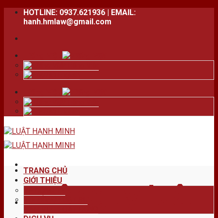
Skip
HOTLINE: 0937.621936 | EMAIL:
to
hanh.hmlaw@gmail.com
content
Tiếng Việt
Tiếng Việt
English
Tiếng Việt
Tiếng Việt
English
TRANG CHỦ
GIỚI THIỆU
công ty luật
VỀ CÔNG TY
HỘI ĐỒNG LUẬT SƯ
LĨNH VỰC HOẠT ĐỘNG