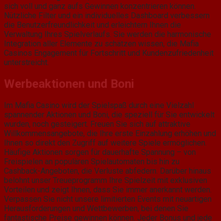
sich voll und ganz aufs Gewinnen konzentrieren können.
Nützliche Filter und ein individuelles Dashboard verbessern
die Benutzerfreundlichkeit und erleichtern Ihnen die
Verwaltung Ihres Spielverlaufs. Sie werden die harmonische
Integration aller Elemente zu schätzen wissen, die Mafia
Casinos Engagement für Fortschritt und Kundenzufriedenheit
unterstreicht.
Werbeaktionen und Boni
Im Mafia Casino wird der Spielspaß durch eine Vielzahl
spannender Aktionen und Boni, die speziell für Sie entwickelt
wurden, noch gesteigert. Freuen Sie sich auf attraktive
Willkommensangebote, die Ihre erste Einzahlung erhöhen und
Ihnen so direkt den Zugriff auf weitere Spiele ermöglichen.
Häufige Aktionen sorgen für dauerhafte Spannung – von
Freispielen an populären Spielautomaten bis hin zu
Cashback-Angeboten, die Verluste abfedern. Darüber hinaus
belohnt unser Treueprogramm Ihre Spielzeit mit exklusiven
Vorteilen und zeigt Ihnen, dass Sie immer anerkannt werden.
Verpassen Sie nicht unsere limitierten Events mit neuartigen
Herausforderungen und Wettbewerben, bei denen Sie
fantastische Preise gewinnen können. Jeder Bonus und jede