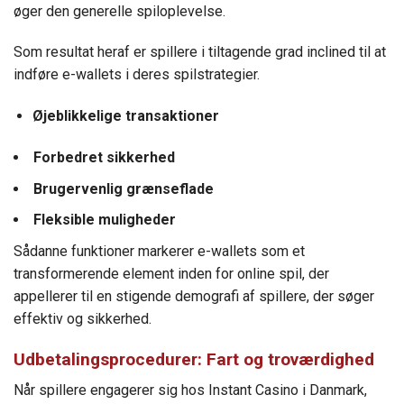
øger den generelle spiloplevelse.
Som resultat heraf er spillere i tiltagende grad inclined til at
indføre e-wallets i deres spilstrategier.
Øjeblikkelige transaktioner
Forbedret sikkerhed
Brugervenlig grænseflade
Fleksible muligheder
Sådanne funktioner markerer e-wallets som et
transformerende element inden for online spil, der
appellerer til en stigende demografi af spillere, der søger
effektiv og sikkerhed.
Udbetalingsprocedurer: Fart og troværdighed
Når spillere engagerer sig hos Instant Casino i Danmark,