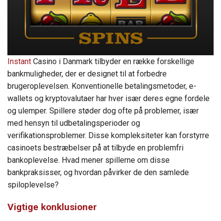
Instant
Casino i Danmark tilbyder en række forskellige
bankmuligheder, der er designet til at forbedre
brugeroplevelsen. Konventionelle betalingsmetoder, e-
wallets og kryptovalutaer har hver især deres egne fordele
og ulemper. Spillere støder dog ofte på problemer, især
med hensyn til udbetalingsperioder og
verifikationsproblemer. Disse kompleksiteter kan forstyrre
casinoets bestræbelser på at tilbyde en problemfri
bankoplevelse. Hvad mener spillerne om disse
bankpraksisser, og hvordan påvirker de den samlede
spiloplevelse?
Vigtige konklusioner