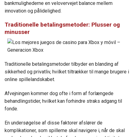
bankmulighederne en velovervejet balance mellem
innovation og pålidelighed.
Traditionelle betalingsmetoder: Plusser og
minusser
Traditionelle betalingsmetoder tilbyder en blanding af
sikkerhed og privatliv, hvilket tiltrækker til mange brugere i
online spillelandskabet.
Afvejningen kommer dog ofte i form af forlængede
behandlingstider, hvilket kan forhindre straks adgang til
fonde.
En undersøgelse af disse faktorer afslører de
komplikationer, som spillerne skal navigere i, når de skal