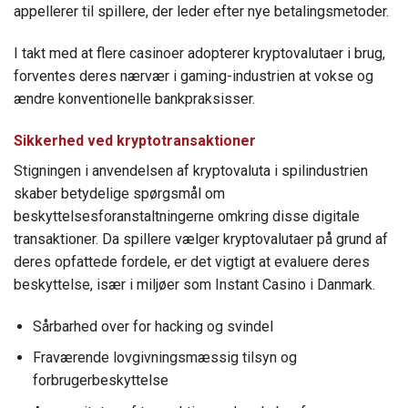
appellerer til spillere, der leder efter nye betalingsmetoder.
I takt med at flere casinoer adopterer kryptovalutaer i brug,
forventes deres nærvær i gaming-industrien at vokse og
ændre konventionelle bankpraksisser.
Sikkerhed ved kryptotransaktioner
Stigningen i anvendelsen af kryptovaluta i spilindustrien
skaber betydelige spørgsmål om
beskyttelsesforanstaltningerne omkring disse digitale
transaktioner. Da spillere vælger kryptovalutaer på grund af
deres opfattede fordele, er det vigtigt at evaluere deres
beskyttelse, især i miljøer som Instant Casino i Danmark.
Sårbarhed over for hacking og svindel
Fraværende lovgivningsmæssig tilsyn og
forbrugerbeskyttelse