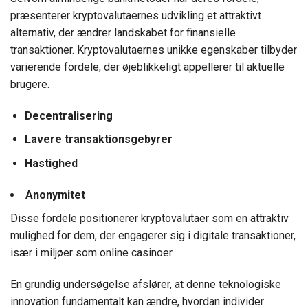
præsenterer kryptovalutaernes udvikling et attraktivt
alternativ, der ændrer landskabet for finansielle
transaktioner. Kryptovalutaernes unikke egenskaber tilbyder
varierende fordele, der øjeblikkeligt appellerer til aktuelle
brugere.
Decentralisering
Lavere transaktionsgebyrer
Hastighed
Anonymitet
Disse fordele positionerer kryptovalutaer som en attraktiv
mulighed for dem, der engagerer sig i digitale transaktioner,
især i miljøer som online casinoer.
En grundig undersøgelse afslører, at denne teknologiske
innovation fundamentalt kan ændre, hvordan individer