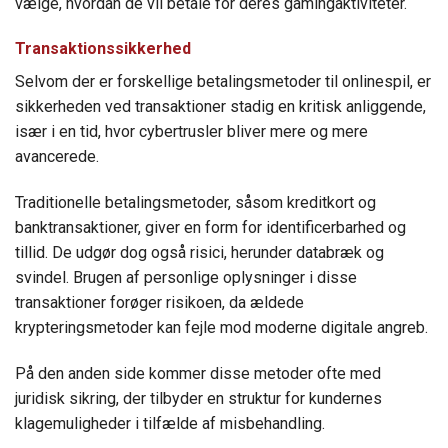
vælge, hvordan de vil betale for deres gamingaktiviteter.
Transaktionssikkerhed
Selvom der er forskellige betalingsmetoder til onlinespil, er
sikkerheden ved transaktioner stadig en kritisk anliggende,
især i en tid, hvor cybertrusler bliver mere og mere
avancerede.
Traditionelle betalingsmetoder, såsom kreditkort og
banktransaktioner, giver en form for identificerbarhed og
tillid. De udgør dog også risici, herunder databræk og
svindel. Brugen af personlige oplysninger i disse
transaktioner forøger risikoen, da ældede
krypteringsmetoder kan fejle mod moderne digitale angreb.
På den anden side kommer disse metoder ofte med
juridisk sikring, der tilbyder en struktur for kundernes
klagemuligheder i tilfælde af misbehandling.