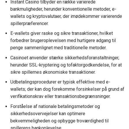
Instant Casino tilbyder en række varierede
bankmuligheder, herunder konventionelle metoder, e-
wallets og kryptovalutaer, der imødekommer varierende
spillerpræferencer.
E-wallets giver raske og sikre transaktioner, hvilket
forbedrer brugeroplevelsen med hurtigere adgang til
penge sammenlignet med traditionelle metoder.
Casinoet anvender stærke sikkerhedsforanstaltninger,
herunder SSL-kryptering og tofaktorgodkendelse, for at
sikre spillernes økonomiske transaktioner.
Udbetalingsprocedurer er typisk effektive med e-
wallets; der kan dog forekomme forsinkelser på grund af
verifikationskrav eller transaktionsbegrænsninger.
Forståelse af nationale betalingsmetoder og
sikkerhedsovervejelser kan optimere
bekvemmeligheden og opbygge troværdighed til
spillerens bankoplevelse.