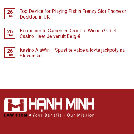
Top Device for Playing Fishin Frenzy Slot Phone or
26
Th6
Desktop in UK
Bereid om te Gamen en Groot te Winnen? Qbet
26
Th6
Casino Heet Je vanuit België
Kasíno AlaWin – Spustite valce a lovte jackpoty na
26
Th6
Slovensku