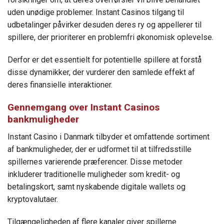
uden unødige problemer. Instant Casinos tilgang til
udbetalinger påvirker desuden deres ry og appellerer til
spillere, der prioriterer en problemfri økonomisk oplevelse.
Derfor er det essentielt for potentielle spillere at forstå
disse dynamikker, der vurderer den samlede effekt af
deres finansielle interaktioner.
Gennemgang over Instant Casinos
bankmuligheder
Instant Casino i Danmark tilbyder et omfattende sortiment
af bankmuligheder, der er udformet til at tilfredsstille
spillernes varierende præferencer. Disse metoder
inkluderer traditionelle muligheder som kredit- og
betalingskort, samt nyskabende digitale wallets og
kryptovalutaer.
Tilgængeligheden af flere kanaler giver spillerne