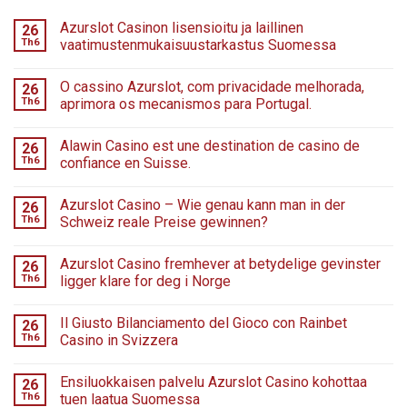
Azurslot Casinon lisensioitu ja laillinen
26
Th6
vaatimustenmukaisuustarkastus Suomessa
O cassino Azurslot, com privacidade melhorada,
26
Th6
aprimora os mecanismos para Portugal.
Alawin Casino est une destination de casino de
26
Th6
confiance en Suisse.
Azurslot Casino – Wie genau kann man in der
26
Th6
Schweiz reale Preise gewinnen?
Azurslot Casino fremhever at betydelige gevinster
26
Th6
ligger klare for deg i Norge
Il Giusto Bilanciamento del Gioco con Rainbet
26
Th6
Casino in Svizzera
Ensiluokkaisen palvelu Azurslot Casino kohottaa
26
Th6
tuen laatua Suomessa