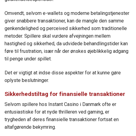
Omvendt, selvom e-wallets og moderne betalingstjenester
giver snabbere transaktioner, kan de mangle den samme
genkendelighed og perceived sikkerhed som traditionelle
metoder. Spillere skal vurdere afvejningen mellem
hastighed og sikkerhed, da udvidede behandlingstider kan
føre til frustration, især når der ønskes øjeblikkelig adgang
til penge under spillet.
Det er vigtigt at indse disse aspekter for at kunne gøre
oplyste beslutninger.
Sikkerhedstiltag for finansielle transaktioner
Selvom spillere hos Instant Casino i Danmark ofte er
entusiastiske for at nyde thrilleren ved gaming, er
trygheden af deres finansielle transaktioner fortsat en
altafgørende bekymring.