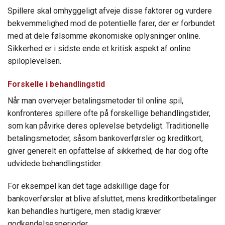
Spillere skal omhyggeligt afveje disse faktorer og vurdere
bekvemmelighed mod de potentielle farer, der er forbundet
med at dele følsomme økonomiske oplysninger online.
Sikkerhed er i sidste ende et kritisk aspekt af online
spiloplevelsen.
Forskelle i behandlingstid
Når man overvejer betalingsmetoder til online spil,
konfronteres spillere ofte på forskellige behandlingstider,
som kan påvirke deres oplevelse betydeligt. Traditionelle
betalingsmetoder, såsom bankoverførsler og kreditkort,
giver generelt en opfattelse af sikkerhed; de har dog ofte
udvidede behandlingstider.
For eksempel kan det tage adskillige dage for
bankoverførsler at blive afsluttet, mens kreditkortbetalinger
kan behandles hurtigere, men stadig kræver
godkendelsesperioder.