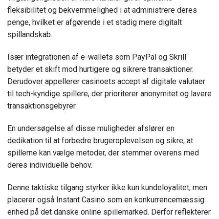
fleksibilitet og bekvemmelighed i at administrere deres
penge, hvilket er afgørende i et stadig mere digitalt
spillandskab.
Især integrationen af e-wallets som PayPal og Skrill
betyder et skift mod hurtigere og sikrere transaktioner.
Derudover appellerer casinoets accept af digitale valutaer
til tech-kyndige spillere, der prioriterer anonymitet og lavere
transaktionsgebyrer.
En undersøgelse af disse muligheder afslører en
dedikation til at forbedre brugeroplevelsen og sikre, at
spillerne kan vælge metoder, der stemmer overens med
deres individuelle behov.
Denne taktiske tilgang styrker ikke kun kundeloyalitet, men
placerer også Instant Casino som en konkurrencemæssig
enhed på det danske online spillemarked. Derfor reflekterer