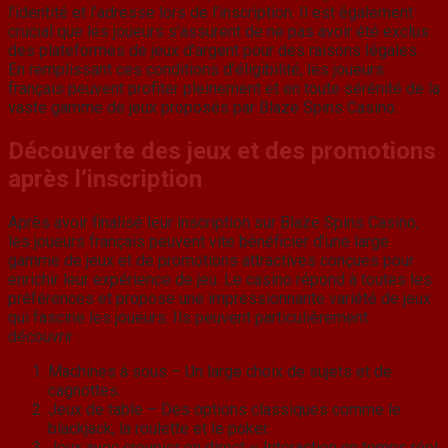
l’identité et l’adresse lors de l’inscription. Il est également
crucial que les joueurs s’assurent de ne pas avoir été exclus
des plateformes de jeux d’argent pour des raisons légales.
En remplissant ces conditions d’éligibilité, les joueurs
français peuvent profiter pleinement et en toute sérénité de la
vaste gamme de jeux proposés par Blaze Spins Casino.
Découverte des jeux et des promotions
après l’inscription
Après avoir finalisé leur inscription sur Blaze Spins Casino,
les joueurs français peuvent vite bénéficier d’une large
gamme de jeux et de promotions attractives conçues pour
enrichir leur expérience de jeu. Le casino répond à toutes les
préférences et propose une impressionnante variété de jeux
qui fascine les joueurs. Ils peuvent particulièrement
découvrir :
Machines à sous – Un large choix de sujets et de
cagnottes.
Jeux de table – Des options classiques comme le
blackjack, la roulette et le poker.
Jeux avec croupier en direct – Interaction en temps réel