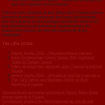
avec des croupiers professionnels.
Outre sa vaste sélection de jeux, Blaze Spins Casino propose
plusieurs promotions, telles que des bonus de bienvenue,
des tours gratuits et des avantages de fidélité. Grâce à ces
jeux palpitants et ces promotions exceptionnelles, les
joueurs sont assurés de vivre une expérience de jeu
inoubliable.
TIN LIÊN QUAN:
Raketti Kasino 2026 – Kokonaisvaltainen katsaus
Enjoy Contemporary Casino Games With Traditional
Charm at Fastpay Casino
Odkryj ekskluzywne darmowe spiny i bonusy w kasynie
Vavada
amunra casino 2026 – enfoque en interfaz y uso móvil
Play Card Games and Machines Safely on Bwin
Gambling in Canada
Zapowiedziano losowanie upominków. Casino Blaze Spins
oferuje nagrody w Polsce.
Commencez à remporter immédiatement au site de jeux