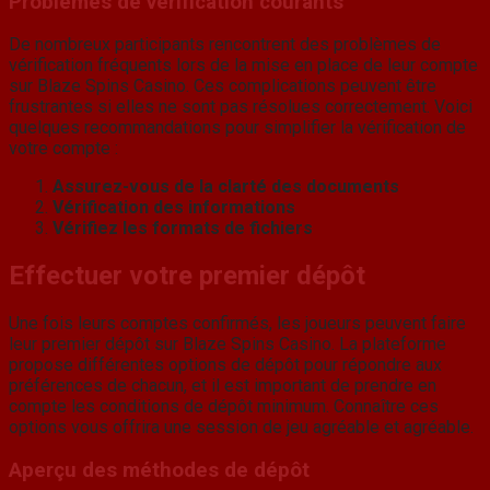
Problèmes de vérification courants
De nombreux participants rencontrent des problèmes de
vérification fréquents lors de la mise en place de leur compte
sur Blaze Spins Casino. Ces complications peuvent être
frustrantes si elles ne sont pas résolues correctement. Voici
quelques recommandations pour simplifier la vérification de
votre compte :
Assurez-vous de la clarté des documents
Vérification des informations
Vérifiez les formats de fichiers
Effectuer votre premier dépôt
Une fois leurs comptes confirmés, les joueurs peuvent faire
leur premier dépôt sur Blaze Spins Casino. La plateforme
propose différentes options de dépôt pour répondre aux
préférences de chacun, et il est important de prendre en
compte les conditions de dépôt minimum. Connaître ces
options vous offrira une session de jeu agréable et agréable.
Aperçu des méthodes de dépôt