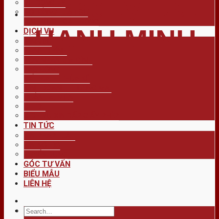
công ty luật
VỀ CÔNG TY
HỘI ĐỒNG LUẬT SƯ
LĨNH VỰC HOẠT ĐỘNG
HẠNH MINH
DỊCH VỤ
HÌNH SỰ
HÀNH CHÍNH
HÔN NHÂN GIA ĐÌNH
LAO ĐỘNG
ĐẤT ĐAI – THỪA KẾ
KINH DOANH THƯƠNG MẠI
QUẢN TÀI VIÊN
DI TRÚ
DỊCH VỤ XIN CẤP GIẤY PHÉP
TIN TỨC
TIN PHÁP LUẬT
TIN NỘI BỘ
TUYỂN DỤNG
GÓC TƯ VẤN
BIỂU MẪU
LIÊN HỆ