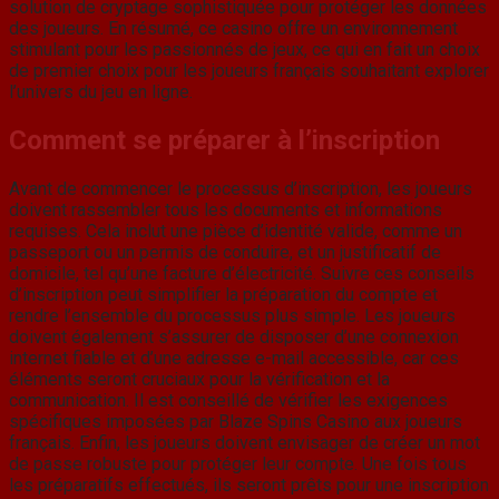
solution de cryptage sophistiquée pour protéger les données
des joueurs. En résumé, ce casino offre un environnement
stimulant pour les passionnés de jeux, ce qui en fait un choix
de premier choix pour les joueurs français souhaitant explorer
l’univers du jeu en ligne.
Comment se préparer à l’inscription
Avant de commencer le processus d’inscription, les joueurs
doivent rassembler tous les documents et informations
requises. Cela inclut une pièce d’identité valide, comme un
passeport ou un permis de conduire, et un justificatif de
domicile, tel qu’une facture d’électricité. Suivre ces conseils
d’inscription peut simplifier la préparation du compte et
rendre l’ensemble du processus plus simple. Les joueurs
doivent également s’assurer de disposer d’une connexion
internet fiable et d’une adresse e-mail accessible, car ces
éléments seront cruciaux pour la vérification et la
communication. Il est conseillé de vérifier les exigences
spécifiques imposées par Blaze Spins Casino aux joueurs
français. Enfin, les joueurs doivent envisager de créer un mot
de passe robuste pour protéger leur compte. Une fois tous
les préparatifs effectués, ils seront prêts pour une inscription