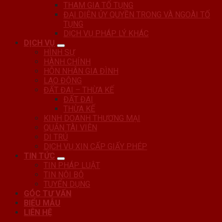
THAM GIA TỐ TỤNG
ĐẠI DIỆN ỦY QUYỀN TRONG VÀ NGOÀI TỐ
TỤNG
DỊCH VỤ PHÁP LÝ KHÁC
DỊCH VỤ
HÌNH SỰ
HÀNH CHÍNH
HÔN NHÂN GIA ĐÌNH
LAO ĐỘNG
ĐẤT ĐAI – THỪA KẾ
ĐẤT ĐAI
THỪA KẾ
KINH DOANH THƯƠNG MẠI
QUẢN TÀI VIÊN
DI TRÚ
DỊCH VỤ XIN CẤP GIẤY PHÉP
TIN TỨC
TIN PHÁP LUẬT
TIN NỘI BỘ
TUYỂN DỤNG
GÓC TƯ VẤN
BIỂU MẪU
LIÊN HỆ