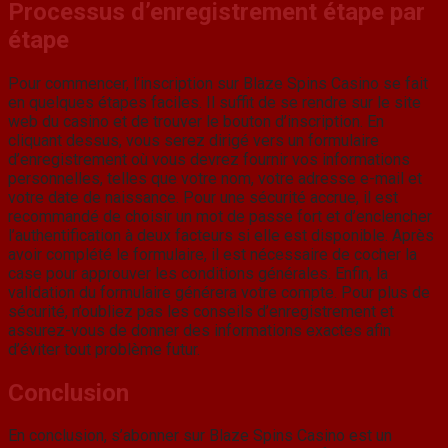
Processus d’enregistrement étape par
étape
Pour commencer, l’inscription sur Blaze Spins Casino se fait
en quelques étapes faciles. Il suffit de se rendre sur le site
web du casino et de trouver le bouton d’inscription. En
cliquant dessus, vous serez dirigé vers un formulaire
d’enregistrement où vous devrez fournir vos informations
personnelles, telles que votre nom, votre adresse e-mail et
votre date de naissance. Pour une sécurité accrue, il est
recommandé de choisir un mot de passe fort et d’enclencher
l’authentification à deux facteurs si elle est disponible. Après
avoir complété le formulaire, il est nécessaire de cocher la
case pour approuver les conditions générales. Enfin, la
validation du formulaire générera votre compte. Pour plus de
sécurité, n’oubliez pas les conseils d’enregistrement et
assurez-vous de donner des informations exactes afin
d’éviter tout problème futur.
Conclusion
En conclusion, s’abonner sur Blaze Spins Casino est un