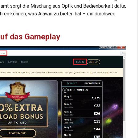
mt sorgt die Mischung aus Optik und Bedienbarkeit dafür,
ahren können, was Alawin zu bieten hat – ein durchweg
auf das Gameplay