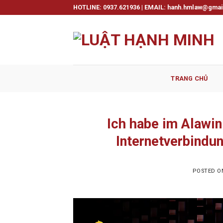
Skip
HOTLINE: 0937.621936 | EMAIL: hanh.hmlaw@gma
to
content
TRANG CHỦ
Ich habe im Alawin
Internetverbindun
POSTED 