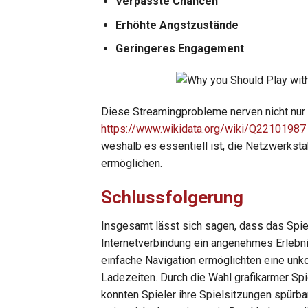
Verpasste Chancen
Erhöhte Angstzustände
Geringeres Engagement
Diese Streamingprobleme nerven nicht nur 
https://www.wikidata.org/wiki/Q22101987
weshalb es essentiell ist, die Netzwerksta
ermöglichen.
Schlussfolgerung
Insgesamt lässt sich sagen, dass das Spi
Internetverbindung ein angenehmes Erlebni
einfache Navigation ermöglichten eine unk
Ladezeiten. Durch die Wahl grafikarmer Spi
konnten Spieler ihre Spielsitzungen spürba