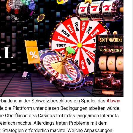
rbindung in der Schweiz beschloss ein Spieler, das
Alawin
ie die Plattform unter diesen Bedingungen arbeiten würde.
che Oberfläche des Casinos trotz des langsamen Internets
h einfach machte. Allerdings traten Probleme mit dem
r Strategien erforderlich machte. Welche Anpassungen