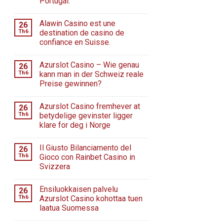
Portugal.
Alawin Casino est une
26
Th6
destination de casino de
confiance en Suisse.
Azurslot Casino – Wie genau
26
Th6
kann man in der Schweiz reale
Preise gewinnen?
Azurslot Casino fremhever at
26
Th6
betydelige gevinster ligger
klare for deg i Norge
Il Giusto Bilanciamento del
26
Th6
Gioco con Rainbet Casino in
Svizzera
Ensiluokkaisen palvelu
26
Th6
Azurslot Casino kohottaa tuen
laatua Suomessa