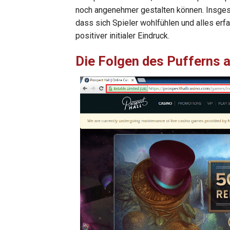
noch angenehmer gestalten können. Insgesa
dass sich Spieler wohlfühlen und alles erf
positiver initialer Eindruck.
Die Folgen des Pufferns 