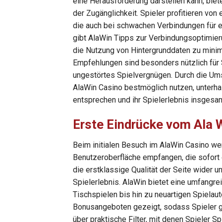
eine Herausforderung darstellen kann, bie
der Zugänglichkeit. Spieler profitieren von
die auch bei schwachen Verbindungen für e
gibt AlaWin Tipps zur Verbindungsoptimieru
die Nutzung von Hintergrunddaten zu mini
Empfehlungen sind besonders nützlich für
ungestörtes Spielvergnügen. Durch die Ums
AlaWin Casino bestmöglich nutzen, unterhal
entsprechen und ihr Spielerlebnis insgesa
Erste Eindrücke vom Ala 
Beim initialen Besuch im AlaWin Casino we
Benutzeroberfläche empfangen, die sofort 
die erstklassige Qualität der Seite wider 
Spielerlebnis. AlaWin bietet eine umfangrei
Tischspielen bis hin zu neuartigen Spielaut
Bonusangeboten gezeigt, sodass Spieler g
über praktische Filter, mit denen Spieler S