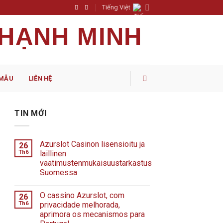
Tiếng Việt
 HẠNH MINH
 MẪU
LIÊN HỆ
TIN MỚI
Azurslot Casinon lisensioitu ja
26
Th6
laillinen
vaatimustenmukaisuustarkastus
Suomessa
O cassino Azurslot, com
26
Th6
privacidade melhorada,
aprimora os mecanismos para