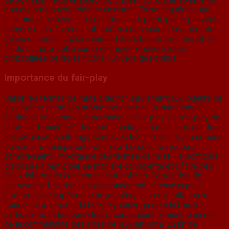
bonus pour pouvoir réaliser un retrait. En se acquérant une
connaissance avec ces conditions, les participants peuvent
prendre des décisions informées concernant leurs périodes
de jeu et utiliser judicieusement leurs bonus sans dépôt. En
fin de compte, cette compréhension améliore leurs
probabilités de réussir dans l’univers des bonus.
Importance du fair-play
Saisir les termes de mise aide non seulement aux joueurs de
s’y orienter parmi les promotions de bonus, mais met en
évidence également l’importance du fair-play. Le fair-play se
base sur l’honnêteté des participants, assurant ainsi que tous
les participants interagissent avec les jeux et les promotions
de manière transparente et claire. Lorsque les joueurs
comprennent l’importance des termes de mise, ils sont plus
disposés à participer de manière consciente et à faire des
choix informées concernant leurs offres. Cette prise de
conscience favorise une environnement où chacun peut
profiter d’une expérience de jeu sûre, sans exploitation ni
fraude. Le adhésion du fair-play sauvegarde à la fois les
participants et les opérateurs, consolidant la fiabilité au sein
de la communauté des sites de jeux en ligne. En fin de