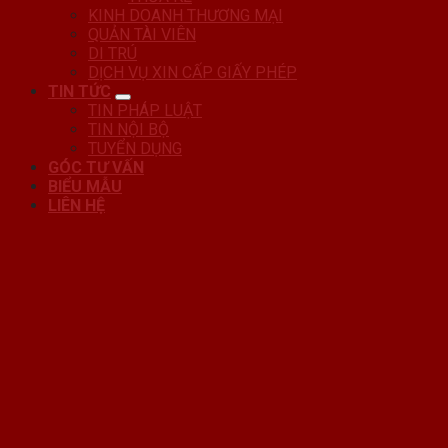
KINH DOANH THƯƠNG MẠI
QUẢN TÀI VIÊN
DI TRÚ
DỊCH VỤ XIN CẤP GIẤY PHÉP
TIN TỨC
TIN PHÁP LUẬT
TIN NỘI BỘ
TUYỂN DỤNG
GÓC TƯ VẤN
BIỂU MẪU
LIÊN HỆ