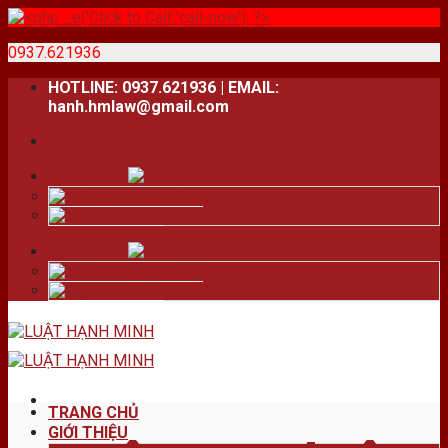
0937.621936
Skip
HOTLINE: 0937.621936 | EMAIL:
to
hanh.hmlaw@gmail.com
content
Tiếng Việt
Tiếng Việt
English
Tiếng Việt
Tiếng Việt
English
TRANG CHỦ
GIỚI THIỆU