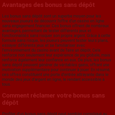
Avantages des bonus sans dépôt
Les bonus sans dépôt sont un superbe moyen pour les
nouveaux joueurs de découvrir l’offre d’un casino en ligne
sans engagement financier. Ces bonus offrent de nombreux
avantages, permettant de tester différents jeux et
fonctionnalités sans risquer son propre argent. Grâce à cette
formule sans risque, les joueurs peuvent tester leurs plans,
essayer différents jeux et se familiariser avec
l’environnement du casino avant de faire un dépôt. Cela
renforce non seulement leur expérience de jeu globale, mais
renforce également leur confiance en eux. De plus, les bonus
sans dépôt peuvent générer de véritables gains, offrant une
motivation supplémentaire pour continuer à jouer. En résumé,
ces offres constituent une porte d’entrée attrayante dans le
monde des jeux d’argent en ligne, le rendant accessible à
tous.
Comment réclamer votre bonus sans
dépôt
Profiter d’un bonus sans dépôt peut sembler compliqué au