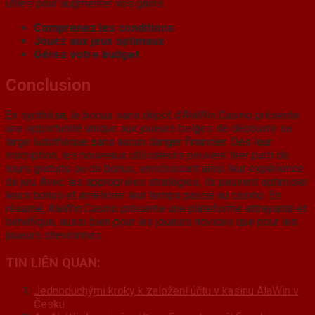
utiles pour augmenter vos gains :
Comprenez les conditions
Jouez aux jeux optimaux
Gérez votre budget
Conclusion
En synthèse, le bonus sans dépôt d’AlaWin Casino présente
une opportunité unique aux joueurs belges de découvrir sa
large ludothèque sans aucun danger financier. Dès leur
inscription, les nouveaux utilisateurs peuvent tirer parti de
tours gratuits ou de bonus, enrichissant ainsi leur expérience
de jeu. Avec les appropriées stratégies, ils peuvent optimiser
leurs bonus et améliorer leur temps passé au casino. En
résumé, AlaWin Casino présente une plateforme attrayante et
bénéfique, aussi bien pour les joueurs novices que pour les
joueurs chevronnés.
TIN LIÊN QUAN:
Jednoduchými kroky k založení účtu v kasinu AlaWin v
Česku